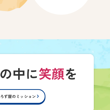
の中に
笑顔
を
ろず屋のミッション