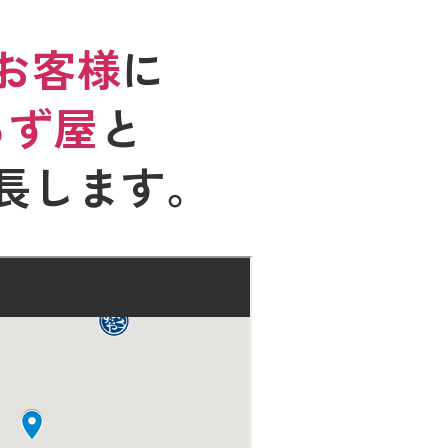
お客様
に
ろず屋
と
長します。