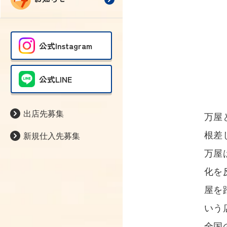
公式Instagram
公式LINE
出店先募集
万屋
根差
新規仕入先募集
万屋
化を
屋を
いう
全国