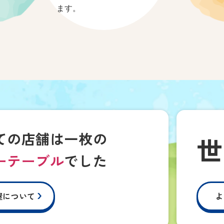
ます。
ての店舗は
一枚の
世
ー
テーブル
でした
屋について
よ